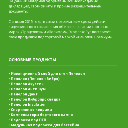
На данный материал оформлены все необходимые
декларации, сертификаты и прочие разрешительные
документы.
С января 2015 года, в связи с окончанием срока действия
лицензионного соглашения об использовании торговых
марок «Троцеллен» и «Полифом», Экофлекс Рус поставляет
свою продукцию под торговой маркой «Пенолон Премиум»
ОСНОВНЫЕ ПРОДУКТЫ
•
Изоляционный слой для стен Пенолон
•
Пенолон (Пенолон Вибро)
•
Пенолон Акустик
•
Пенолон Антишум
•
Пенолон Дакт
•
Пенолон Вибропрокладка
•
Пенолон Insulation
•
Спортивные коврики
•
Компенсаторы бортового камня
•
Подложка под ПГП
•
Модульная подложка для бассейна