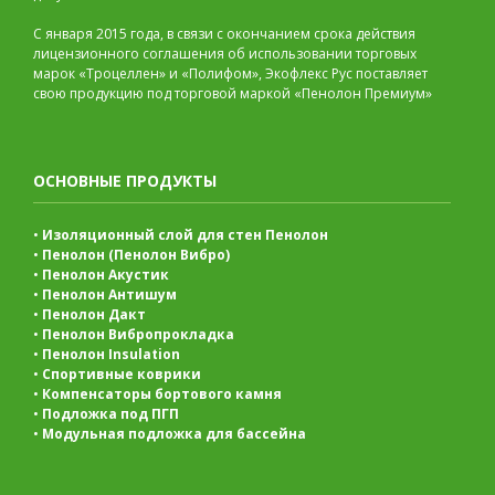
С января 2015 года, в связи с окончанием срока действия
лицензионного соглашения об использовании торговых
марок «Троцеллен» и «Полифом», Экофлекс Рус поставляет
свою продукцию под торговой маркой «Пенолон Премиум»
ОСНОВНЫЕ ПРОДУКТЫ
•
Изоляционный слой для стен Пенолон
•
Пенолон (Пенолон Вибро)
•
Пенолон Акустик
•
Пенолон Антишум
•
Пенолон Дакт
•
Пенолон Вибропрокладка
•
Пенолон Insulation
•
Спортивные коврики
•
Компенсаторы бортового камня
•
Подложка под ПГП
•
Модульная подложка для бассейна