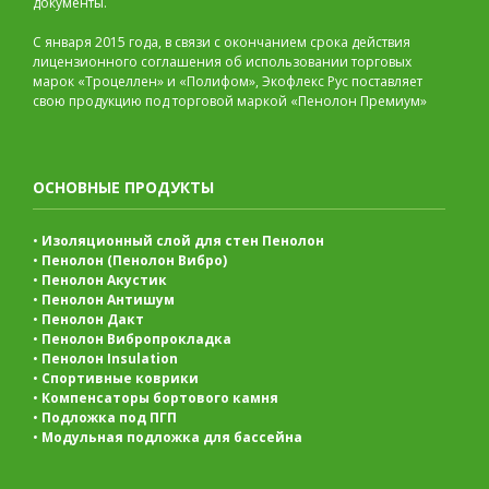
документы.
С января 2015 года, в связи с окончанием срока действия
лицензионного соглашения об использовании торговых
марок «Троцеллен» и «Полифом», Экофлекс Рус поставляет
свою продукцию под торговой маркой «Пенолон Премиум»
ОСНОВНЫЕ ПРОДУКТЫ
•
Изоляционный слой для стен Пенолон
•
Пенолон (Пенолон Вибро)
•
Пенолон Акустик
•
Пенолон Антишум
•
Пенолон Дакт
•
Пенолон Вибропрокладка
•
Пенолон Insulation
•
Спортивные коврики
•
Компенсаторы бортового камня
•
Подложка под ПГП
•
Модульная подложка для бассейна