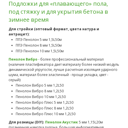
Подложки для «плавающего» пола,
под стяжку и для укрытия бетона в
зимнее время
Для стройки (оптовый формат, цвета натура и
антрацит):
ППЭ Пенолон 5 мм 1,5L50м
ППЭ Пенолон 8 мм 1,5L50м
ППЭ Пенолон 10 мм 1,5L50м
Пенолон Вибро
- более профессиональный материал
(наличие пластификатора дает материалу более низкий модуль
динамической упругости, лучше расчетная изоляция ударного
шума, материал более эластичный - проще укладка, цвет -
серый):
Пенолон Вибро 5 мм 1,2L50
Пенолон Вибро 8 мм 1,2L50
Пенолон Вибро 10 мм 1,2L50
Пенолон Вибро Плюс 5 мм 1,2L50
Пенолон Вибро Плюс 8 мм 1,2L50
Пенолон Вибро Плюс 10 мм 1,2L50
Для розницы (DIY):
Пенолон Акустик
5 мм 1,15L20м
(розничная намотка рулона, большая информативная