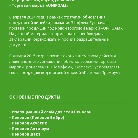
•
Торговая марка «UNIFOAM»
С апреля 2024 года, в рамках стратегии обновления
продуктовой линейки, компания Экофлекс Рус начала
поставки продукции под новой торговой маркой «UNIFOAM».
На данный материал оформлены все необходимые
декларации, сертификаты и прочие разрешительные
документы.
С января 2015 года, в связи с окончанием срока действия
лицензионного соглашения об использовании торговых
марок «Троцеллен» и «Полифом», Экофлекс Рус поставляет
свою продукцию под торговой маркой «Пенолон Премиум»
ОСНОВНЫЕ ПРОДУКТЫ
•
Изоляционный слой для стен Пенолон
•
Пенолон (Пенолон Вибро)
•
Пенолон Акустик
•
Пенолон Антишум
•
Пенолон Дакт